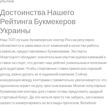
убытков.
Достоинства Нашего
Рейтинга Букмекеров
Украины
Наш ТОП лучших букмекерских контор России регулярно
обновляется в зависимости от изменений в качестве работы
сервисов, предоставляемых букмекерами. Эксперты
Vseprosport обладают значительным опытом оценки компаний и
ставок на спорт, что делает наш рейтинг уникальным и полезным
для аудитории. Чтобы спортивные ставки приносили хороший
доход, важно делать их в надежной компании. Сейчас
конкуренция между конторами стремительно увеличивается, что
однозначно играет на руку простым игрокам. Многие популярные
букмекерские конторы для ставок готовы предложить щедрый
стартовый бонус. Да, его нельзя просто так забрать, зато можно
запросто конвертировать во все виды прогнозов. Betwinner