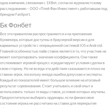
одна компания, связанная с 1XBet, согласно журналистскому
расследованию – ООО «Плей Фан Инвестмент», работавшая под
брендом FanSport.
Бк Фонбет
Все эти привилегии распространяются и на приложения
букмекера, которые доступны в браузерной версии и для
карманных устройств с операционной системой IOS и Android.
Главной особенностью лайв ставок является то, что участник не
может контролировать значение коэффициента. Они также
отслеживают игровой процесс и редактируют условия сделки в
свою сторону. Но не всегда эти действия сказываются плохо на
ставках игрок, поскольку иногда ошибки допускаю и эксперты.
Каждый из показателей имеет большое влияние на итоговый
результат соревнования. Стоит учитывать и свой опыт и
использовать только те виды ставок, условия которых изучены.
Предпочтительно выбирать ординары, если финансовое
состояние игрока не рассчитано на ставки для перекрытия