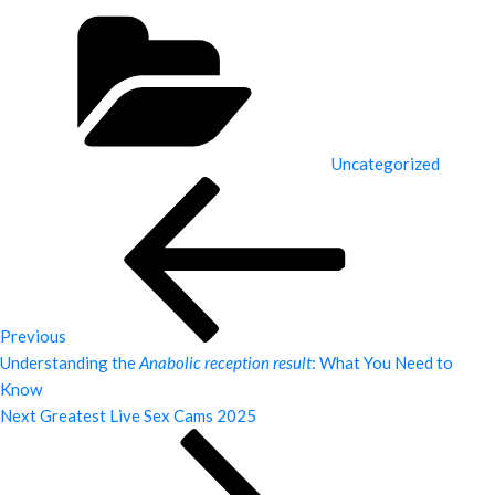
Post
Categories
navigation
Uncategorized
Previous
Post
Previous
Understanding the
Anabolic reception result
: What You Need to
Know
Next
Next
Greatest Live Sex Cams 2025
Post