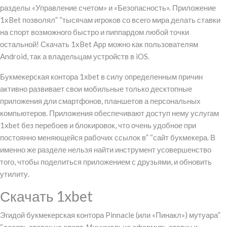
разделы «Управление счетом» и «Безопасность». Приложение
1хBet позволял” “тысячам игроков со всего мира делать ставки
на спорт возможного быстро и пиппардом любой точки
остальной! Скачать 1xBet App можно как пользователям
Android, так а владельцам устройств в iOS.
Букмекерская контора 1xbet в силу определенным причин
активно развивает свои мобильные только десктопные
приложения дли смартфонов, планшетов а персональных
компьютеров. Приложения обеспечивают доступ нему услугам
1xbet без перебоев и блокировок, что очень удобное при
постоянно меняющейся рабочих ссылок в” “сайт букмекера. В
именно же разделе нельзя найти инструмент усовершенство
того, чтобы поделиться приложением с друзьями, и обновить
утилиту.
Скачать 1xbet
Эгидой букмекерская контора Pinnacle (или «Пинакл») мутуара”