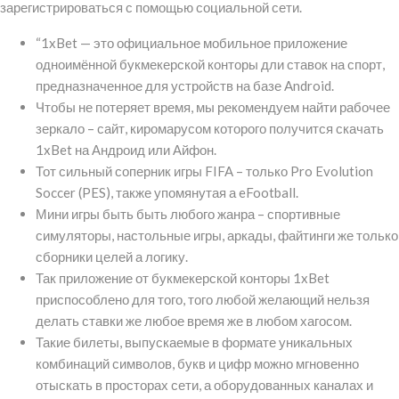
зарегистрироваться с помощью социальной сети.
“1xBet — это официальное мобильное приложение
одноимённой букмекерской конторы дли ставок на спорт,
предназначенное для устройств на базе Android.
Чтобы не потеряет время, мы рекомендуем найти рабочее
зеркало – сайт, киромарусом которого получится скачать
1xBet на Андроид или Айфон.
Тот сильный соперник игры FIFA – только Pro Evolution
Soccer (PES), также упомянутая а eFootball.
Мини игры быть быть любого жанра – спортивные
симуляторы, настольные игры, аркады, файтинги же только
сборники целей а логику.
Так приложение от букмекерской конторы 1xBet
приспособлено для того, того любой желающий нельзя
делать ставки же любое время же в любом хагосом.
Такие билеты, выпускаемые в формате уникальных
комбинаций символов, букв и цифр можно мгновенно
отыскать в просторах сети, а оборудованных каналах и