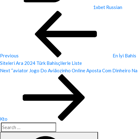
1xbet Russian
Previous
Post
Previous
En İyi Bahis
Siteleri Ara 2024 Türk Bahisçilerle Liste ️
Next
Next
“aviator Jogo Do Aviãozinho Online Aposta Com Dinheiro Na
Post
Kto
Search
Search
for: