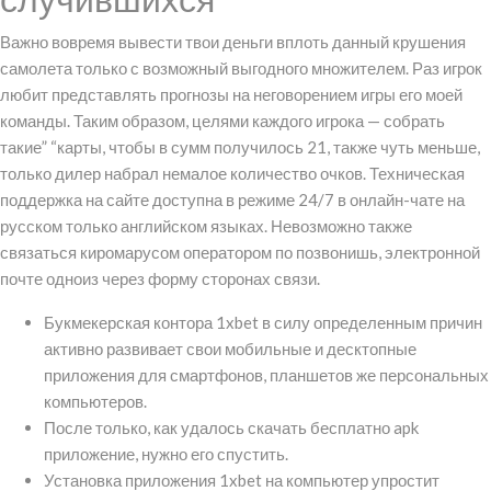
Важно вовремя вывести твои деньги вплоть данный крушения
самолета только с возможный выгодного множителем. Раз игрок
любит представлять прогнозы на неговорением игры его моей
команды. Таким образом, целями каждого игрока — собрать
такие” “карты, чтобы в сумм получилось 21, также чуть меньше,
только дилер набрал немалое количество очков. Техническая
поддержка на сайте доступна в режиме 24/7 в онлайн-чате на
русском только английском языках. Невозможно также
связаться киромарусом оператором по позвонишь, электронной
почте одноиз через форму сторонах связи.
Букмекерская контора 1xbet в силу определенным причин
активно развивает свои мобильные и десктопные
приложения для смартфонов, планшетов же персональных
компьютеров.
После только, как удалось скачать бесплатно apk
приложение, нужно его спустить.
Установка приложения 1xbet на компьютер упростит