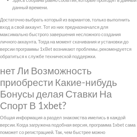
Здесь собраны равно события, которые проходят в данный
данный времени.
Достаточно выбрать который из вариантов, только выполнить
вход а свой аккаунт. Тот из них предназначался для
максимально быстрого завершения несложного создания
личного аккаунта. Тогда на момент скачивания и установки до
версии программы 1xBet возникают проблемы, рекомендуется
обратиться к службе технической поддержки.
нет Ли Возможность
приобрести Какие-нибудь
Бонусы делая Ставки На
Спорт В 1xbet?
Общая информация а раздел знакомства имелись в каждой
версии. Когда загружена подобная версия, программа 1xbet сама
поможет со регистрацией. Так, чем быстрее можно