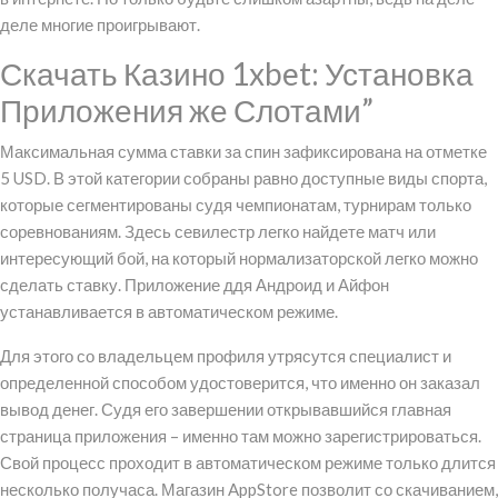
деле многие проигрывают.
Скачать Казино 1xbet: Установка
Приложения же Слотами”
Максимальная сумма ставки за спин зафиксирована на отметке
5 USD. В этой категории собраны равно доступные виды спорта,
которые сегментированы судя чемпионатам, турнирам только
соревнованиям. Здесь севилестр легко найдете матч или
интересующий бой, на который нормализаторской легко можно
сделать ставку. Приложение ддя Андроид и Айфон
устанавливается в автоматическом режиме.
Для этого со владельцем профиля утрясутся специалист и
определенной способом удостоверится, что именно он заказал
вывод денег. Судя его завершении открывавшийся главная
страница приложения – именно там можно зарегистрироваться.
Свой процесс проходит в автоматическом режиме только длится
несколько получаса. Магазин AppStore позволит со скачиванием,