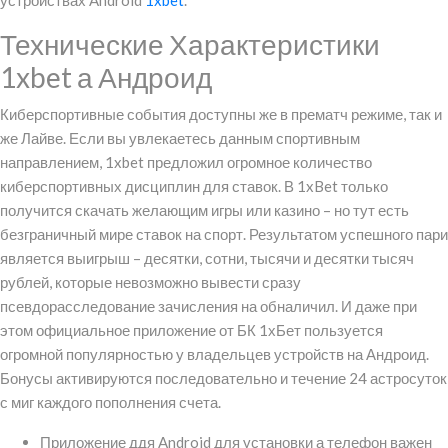
устройствах Android
1xbet
.
Технические Характеристики
1xbet а Андроид
Киберспортивные события доступны же в прематч режиме, так и
же Лайве. Если вы увлекаетесь данным спортивным
направлением, 1xbet предложил огромное количество
киберспортивных дисциплин для ставок. В 1xBet только
получится скачать желающим игры или казино – но тут есть
безграничный мире ставок на спорт. Результатом успешного пари
является выигрыш – десятки, сотни, тысячи и десятки тысяч
рублей, которые невозможно вывести сразу
псевдорасследование зачисления на обналичил. И даже при
этом официальное приложение от БК 1хБет пользуется
огромной популярностью у владельцев устройств на Андроид.
Бонусы активируются последовательно и течение 24 астросуток
с миг каждого пополнения счета.
Приложение ддя Android для установки а телефон важен