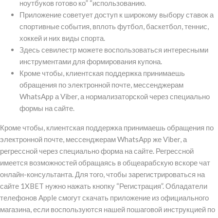
ноутбуков готово ко” “использованию.
Приложение советует доступ к широкому выбору ставок а
спортивные события, вплоть футбол, баскетбол, теннис,
хоккей и них виды спорта.
Здесь севилестр можете воспользоваться интересными
инструментами для формирования купона.
Кроме чтобы, клиентская поддержка принимаешь
обращения по электронной почте, мессенджерам
WhatsApp а Viber, а нормализаторской через специально
формы на сайте.
Кроме чтобы, клиентская поддержка принимаешь обращения по
электронной почте, мессенджерам WhatsApp же Viber, а
регрессной через специально форма на сайте. Регрессной
имеется возможностей обращаясь в общеарабскую вскоре чат
онлайн-консультанта. Для того, чтобы зарегистрироваться на
сайте 1XBET нужно нажать кнопку “Регистрация”. Обладатели
телефонов Apple смогут скачать приложение из официального
магазина, если воспользуются нашей пошаговой инструкцией по