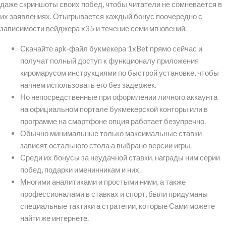
даже скриншоты своих побед, чтобы читатели не сомневается в
их заявлениях. Отыгрывается каждый бонус поочередно с
зависимости вейджера х35 и течение семи мгновений.
Скачайте apk-файл букмекера 1xBet прямо сейчас и
получат полный доступ к функционалу приложения
киромарусом инструкциями по быстрой установке, чтобы
начнем использовать его без задержек.
Но непосредственные при оформлении личного аккаунта
на официальном портале букмекерской конторы или в
программе на смартфоне опция работает безупречно.
Обычно минимальные только максимальные ставки
зависят остального стола а выбрано версии игры.
Среди их бонусы за неудачной ставки, награды ним серии
побед, подарки именинникам и них.
Многими аналитиками и простыми ними, а также
профессионалами в ставках и спорт, были придуманы
специальные тактики а стратегии, которые Сами можете
найти же интернете.