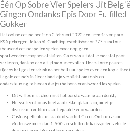
Één Op Sobre Vier Spelers Uit België
Gingen Ondanks Epis Door Fulfilled
Gokken
Het online casino heeft op 2 februari 2022 een licentie van para
KSA gekregen. Je kan bij Gambling establishment 777 ruim four
thousand casinospellen spelen maar nog geen
sportweddenschappen afsluiten. Ga ervan uit dat je meestal gaat
verliezen, dan kan een altijd mooi meevallen. Neem korte pauzes
tijdens het gokken (drink na het half uur spelen even een kopje thee).
Legale casino’s in Nederland zijn verplicht om tools en
ondersteuning te bieden die jou helpen verantwoord les spelen.
Dit will be misschien niet het eerste waar je aan denkt,
Hoewel een bonus heel aantrekkelijk kan zijn, moet je
discussion voldoen aan bepaalde voorwaarden.
CasinospellenIn het aanbod van het Circus On line casino
vinden we meer dan 1. 500 verschillende kansspelen vehicle
de meest populaire software providers.