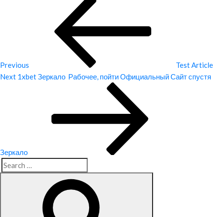
Previous
Post
Previous
Test Article
Next
Next
1xbet Зеркало ️ Рабочее, пойти Официальный Сайт спустя
Post
Зеркало
Search
Search
for: