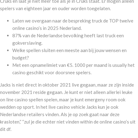
Cruks en laat je niet meer toe als je in Cruks staat. Er mogen alleen
spelers van eighteen jaar en ouder worden toegelaten.
Laten we overgaan naar de bespreking truck de TOP twelve
online casino’s in 2025 Nederland.
87% van de Nederlandse bevolking heeft last truck een
gokverslaving.
Welke spellen sluiten een meeste aan bij jouw wensen en
budget?
Met een opnamelimiet van €5. 1000 per maand is usually het
casino geschikt voor doorsnee spelers.
Jacks is niet direct in oktober 2021 live gegaan, maar ze zijn inside
november 2021 reside gegaan. Je kunt er niet alleen allerlei leuke
on line casino spellen spelen, maar je kunt emergeny room ook
wedden op sport. In het live casino vehicle Jacks kun je ook
Nederlandse retailers vinden. Als je op zoek gaat naar deze
krasloten,” “zul je die echter niet vinden within de online casino’s uit
dit df.