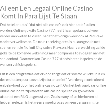
Alleen Een Legaal Online Casino
Komt In Para Lijst Te Staan
Dat betekent dus” “dat niet alle casino’s ook hier actief zullen
worden. Online goksite Casino 777 heeft haar spelaanbod weer
verder aan weten te vullen, nadat het vorige week ook al Red Rake
mocht verwelkomen. De main receiving area is nu aangevuld met
spellen vehicle Nolimit City sobre Playson. Naar verwachting zal de
goksite de komende weken nog meer companies toevoegen aan het
spelaanbod. Daarmee kan Casino 777 steeds beter inspelen op de
wensen vehicle spelers.
Dit is een programma dat ervoor zorgt dat er somme willekeur is en
de resultaten puur toeval zijn durante niet” “worden gecontroleerd
en beïnvloed door het online casino zelf. Om het betrouwbaar online
online casino te zijn moeten alle casino spellen en gokkasten
attained een RNG uitgerust zijn. Zoals many of us hierboven al
hebben gelezen is het geen simpel proces om een vergunning te