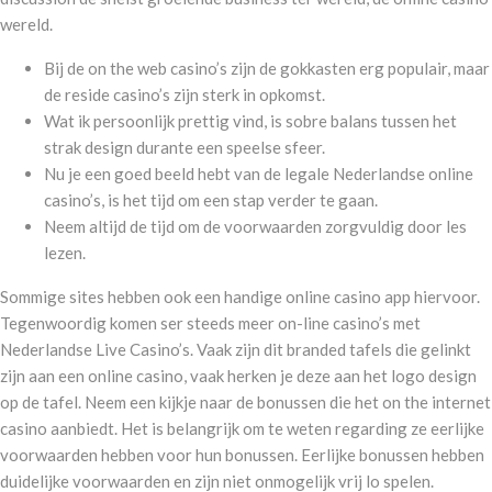
wereld.
Bij de on the web casino’s zijn de gokkasten erg populair, maar
de reside casino’s zijn sterk in opkomst.
Wat ik persoonlijk prettig vind, is sobre balans tussen het
strak design durante een speelse sfeer.
Nu je een goed beeld hebt van de legale Nederlandse online
casino’s, is het tijd om een stap verder te gaan.
Neem altijd de tijd om de voorwaarden zorgvuldig door les
lezen.
Sommige sites hebben ook een handige online casino app hiervoor.
Tegenwoordig komen ser steeds meer on-line casino’s met
Nederlandse Live Casino’s. Vaak zijn dit branded tafels die gelinkt
zijn aan een online casino, vaak herken je deze aan het logo design
op de tafel. Neem een kijkje naar de bonussen die het on the internet
casino aanbiedt. Het is belangrijk om te weten regarding ze eerlijke
voorwaarden hebben voor hun bonussen. Eerlijke bonussen hebben
duidelijke voorwaarden en zijn niet onmogelijk vrij lo spelen.