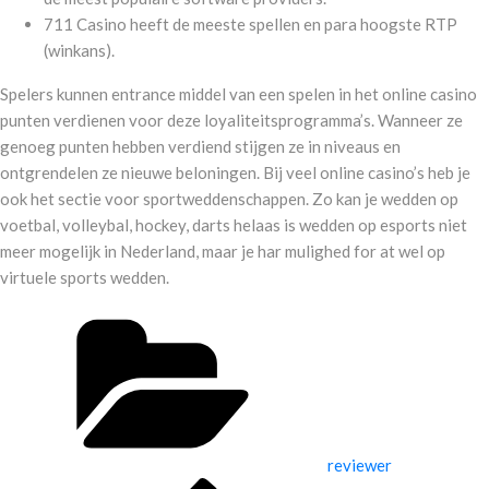
711 Casino heeft de meeste spellen en para hoogste RTP
(winkans).
Spelers kunnen entrance middel van een spelen in het online casino
punten verdienen voor deze loyaliteitsprogramma’s. Wanneer ze
genoeg punten hebben verdiend stijgen ze in niveaus en
ontgrendelen ze nieuwe beloningen. Bij veel online casino’s heb je
ook het sectie voor sportweddenschappen. Zo kan je wedden op
voetbal, volleybal, hockey, darts helaas is wedden op esports niet
meer mogelijk in Nederland, maar je har mulighed for at wel op
virtuele sports wedden.
Post
Categories
navigation
reviewer