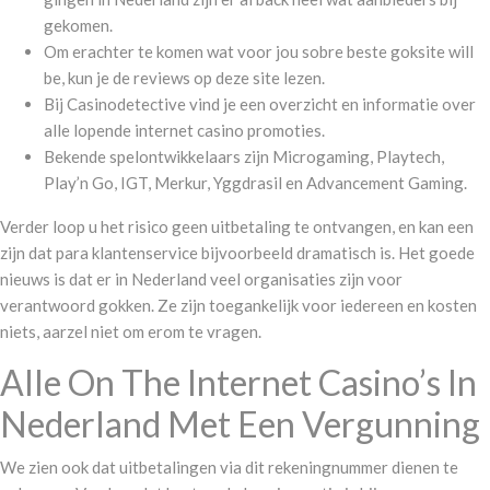
gekomen.
Om erachter te komen wat voor jou sobre beste goksite will
be, kun je de reviews op deze site lezen.
Bij Casinodetective vind je een overzicht en informatie over
alle lopende internet casino promoties.
Bekende spelontwikkelaars zijn Microgaming, Playtech,
Play’n Go, IGT, Merkur, Yggdrasil en Advancement Gaming.
Verder loop u het risico geen uitbetaling te ontvangen, en kan een
zijn dat para klantenservice bijvoorbeeld dramatisch is. Het goede
nieuws is dat er in Nederland veel organisaties zijn voor
verantwoord gokken. Ze zijn toegankelijk voor iedereen en kosten
niets, aarzel niet om erom te vragen.
Alle On The Internet Casino’s In
Nederland Met Een Vergunning
We zien ook dat uitbetalingen via dit rekeningnummer dienen te