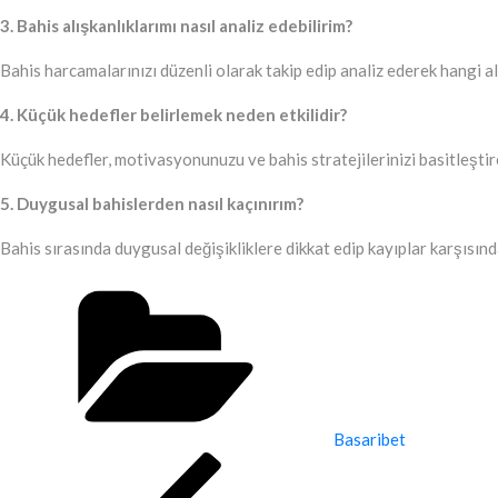
3. Bahis alışkanlıklarımı nasıl analiz edebilirim?
Bahis harcamalarınızı düzenli olarak takip edip analiz ederek hangi al
4. Küçük hedefler belirlemek neden etkilidir?
Küçük hedefler, motivasyonunuzu ve bahis stratejilerinizi basitleşti
5. Duygusal bahislerden nasıl kaçınırım?
Bahis sırasında duygusal değişikliklere dikkat edip kayıplar karşısında
Post
Categories
navigation
Basaribet
Previous
Post