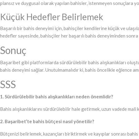
plansız ve duygusal olarak yapılan bahisler, istenmeyen sonuçlara yo
Küçük Hedefler Belirlemek
Başarılı bir bahis deneyimi için, bahisçiler kendilerine küçük ve ulaşıl
hedefler sayesinde, bahisçiler her başarılı bahis deneyiminden sonra k
Sonuç
Başaribet gibi platformlarda sürdürülebilir bahis alışkanlıkları oluşturm
bahis deneyimi sağlar. Unutulmamalıdır ki, bahis öncelikle eğlence ama
SSS
1. Sürdürülebilir bahis alışkanlıkları neden önemlidir?
Bahis alışkanlıklarını sürdürülebilir hale getirmek, uzun vadede mali k
2. Başaribet’te bahis bütçesi nasıl yönetilir?
Bütçenizi belirlemek, kazançları biriktirmek ve kayıplar sonrası bahis