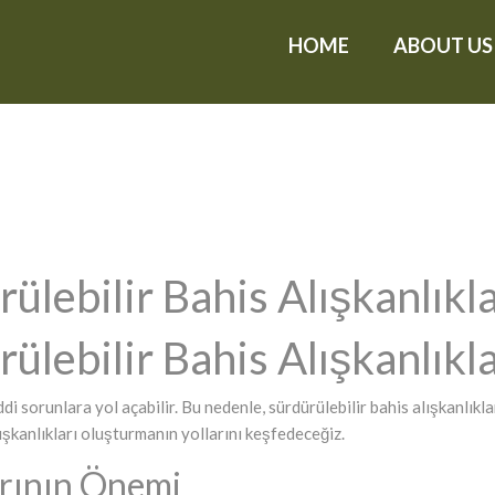
HOME
ABOUT US
ülebilir Bahis Alışkanlıkl
ülebilir Bahis Alışkanlıkl
iddi sorunlara yol açabilir. Bu nedenle, sürdürülebilir bahis alışkanlık
ışkanlıkları oluşturmanın yollarını keşfedeceğiz.
arının Önemi