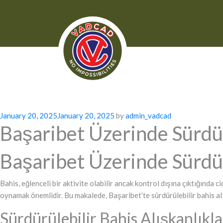
Posted
January 20, 2025
January 20, 2025
by
admin_vadcad
Başaribet Üzerinde Sürdür
on
Başaribet Üzerinde Sürdür
Bahis, eğlenceli bir aktivite olabilir ancak kontrol dışına çıktığında c
oynamak önemlidir. Bu makalede, Başaribet’te sürdürülebilir bahis al
Sürdürülebilir Bahis Alışkanlıkl