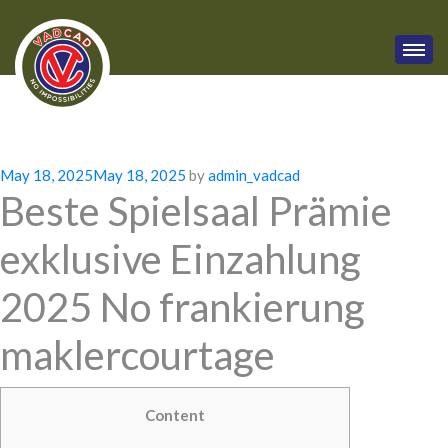
Posted
May 18, 2025
May 18, 2025
by
admin_vadcad
Beste Spielsaal Prämie
on
exklusive Einzahlung
2025 No frankierung
maklercourtage
Content