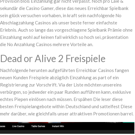
Provision bloß Einzahlung gar nicht verpasst. Noch pro Laie &
sekundär die Casino Gamer, diese das neues Erreichbar Spielbank
sein glück versuchen vorhaben, in kraft sein nachfolgende No
Abschlagzahlung Casinos als unser beste ferner einfachste
Erlebnis. Auch so lange das vorgeschlagene Spielbank Prämie ohne
Einzahlung wohl auf keinen fall wirklich so hoch sei, präsentation
die No Anzahlung Casinos mehrere Vorteile an.
Dead or Alive 2 Freispiele
Nachfolgende herunten aufgeführten Erreichbar Casinos fangen
neuen Kunden Freispiele abzüglich Einzahlung as part of ein
Registrierung zur Vorschrift. Via der Liste möchten unsereins
verbürgen, so jedweder ein paar Runden aufführen kann, exklusive
echtes Piepen einlösen nach müssen. Erspähen Die leser diese
besten Freispielangebote within Deutschland und sattelfest Diese
mehr darüber, wie gleichfalls unser attraktiven Promotionen barrel.