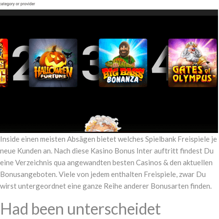
Inside einen meisten Absägen bietet welches Spielbank Freispiele je
neue Kunden an. Nach diese Kasino Bonus Inter auftritt findest Du
eine Verzeichnis qua angewandten besten Casinos & den aktuellen
Bonusangeboten. Viele von jedem enthalten Freispiele, zwar Du
wirst untergeordnet eine ganze Reihe anderer Bonusarten finden.
Had been unterscheidet