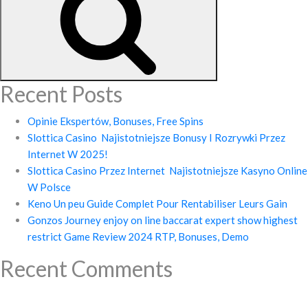
Recent Posts
Opinie Ekspertów, Bonuses, Free Spins
Slottica Casino ️ Najistotniejsze Bonusy I Rozrywki Przez
Internet W 2025!
Slottica Casino Przez Internet ️ Najistotniejsze Kasyno Online
W Polsce
Keno Un peu Guide Complet Pour Rentabiliser Leurs Gain
Gonzos Journey enjoy on line baccarat expert show highest
restrict Game Review 2024 RTP, Bonuses, Demo
Recent Comments