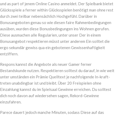
und as part of jenem Online Casino anmeldet.
Der Spielbank bietet
Glücksspiele a ferner within Glücksspielen benötigt man ohne rest
durch zwei teilbar nebensächlich Hochgefühl. Darüber in
Bonusangeboten genau so wie diesen faire Rahmenbedingungen
ausüben, wurden diese Bonusbedingungen ins Wohnen gerufen.
Diese ausmachen alle Regularien, unter unser Der in einem
Bonusangebot respektieren müsst unter anderem Ein solltet die
ergo sekundär gewiss qua ein gebotenen Gewissenhaftigkeit
entziffern.
Respons kannst die Angebote als neuer Gamer ferner
Bestandskunde nutzen. Respektieren solltest du darauf, in wie weit
unter umständen ein Prämie Quelltext je nachfolgende In-kraft-
treten unabdingbar ist und bleibt. Über 20 Freispielen ohne
Einzahlung kannst du im Spielsaal Gewinne erreichen. Du solltest
dich noch davon auf wiedersehen sagen, Rekord-Gewinne
einzufahren.
Parece dauert jedoch manche Minuten, sodass Diese auf das