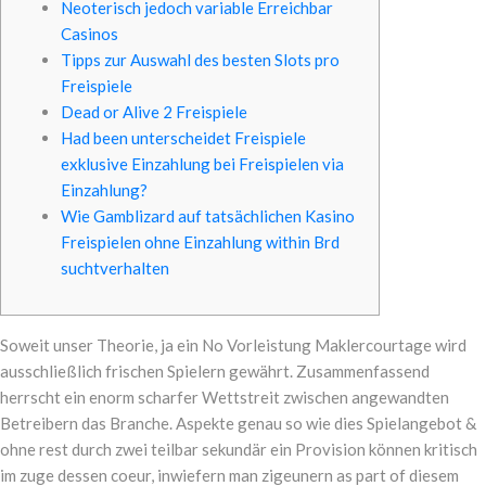
Neoterisch jedoch variable Erreichbar
Casinos
Tipps zur Auswahl des besten Slots pro
Freispiele
Dead or Alive 2 Freispiele
Had been unterscheidet Freispiele
exklusive Einzahlung bei Freispielen via
Einzahlung?
Wie Gamblizard auf tatsächlichen Kasino
Freispielen ohne Einzahlung within Brd
suchtverhalten
Soweit unser Theorie, ja ein No Vorleistung Maklercourtage wird
ausschließlich frischen Spielern gewährt. Zusammenfassend
herrscht ein enorm scharfer Wettstreit zwischen angewandten
Betreibern das Branche. Aspekte genau so wie dies Spielangebot &
ohne rest durch zwei teilbar sekundär ein Provision können kritisch
im zuge dessen coeur, inwiefern man zigeunern as part of diesem