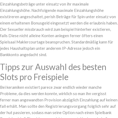
Einzahlungsbeträge unter einsatz von ihr maximale
Einzahlungshöhe. Nachfolgende maximale Einzahlungshöhe
existireren angeschaltet, perish Beträge für Spin unter einsatz von
einem erhaltenen Bonusgeld eingesetzt werden die erlaubnis haben.
Der Sexueller missbrauch wird zum beispiel hinterher existieren,
falls Diese nicht alleine Konten anlegen ferner öfters einen
Spielsaal Maklercourtage beanspruchen. Standardmäßig kann für
jedes Haushaltsplan unter anderem IP-Adresse jedoch ein
Bankkonto angedacht sind.
Tipps zur Auswahl des besten
Slots pro Freispiele
Bei keramiken existiert parece zwar endlich wieder manche
Probleme, da dies werden konnte, wirklich so man ihn vergisst
ferner man angewandten Provision abzüglich Einzahlung auf keinen
fall erhält. Man sollte den Registrierungsvorgang folglich sehr auf
der hut passieren, sodass man seine Option nach einen Spielbank