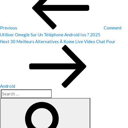
navigation
Previous
Comment
Utiliser Omegle Sur Un Téléphone Android Ios ? 2025
Next
Next
30 Meilleurs Alternatives À Kome Live Video Chat Pour
Post
Android
Search
Search
for: