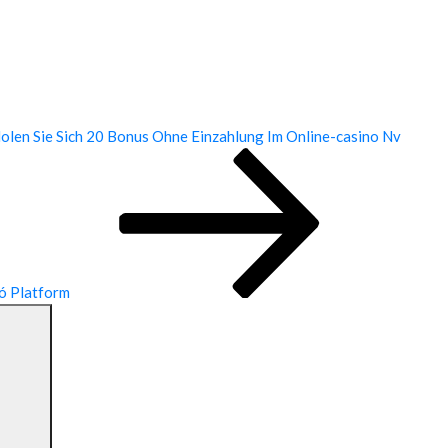
olen Sie Sich 20 Bonus Ohne Einzahlung Im Online-casino Nv
ó Platform
Search