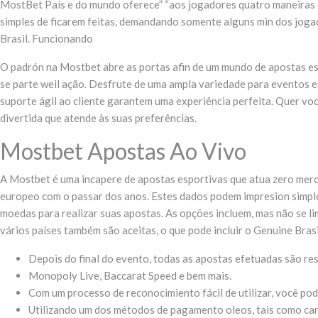
MostBet País e do mundo oferece” “aos jogadores quatro maneiras di
simples de ficarem feitas, demandando somente alguns min dos joga
Brasil. Funcionando
O padrón na Mostbet abre as portas afin de um mundo de apostas esp
se parte weil ação. Desfrute de uma ampla variedade para eventos 
suporte ágil ao cliente garantem uma experiência perfeita. Quer vo
divertida que atende às suas preferências.
Mostbet Apostas Ao Vivo
A Mostbet é uma incapere de apostas esportivas que atua zero mercad
europeo com o passar dos anos. Estes dados podem impresion simple
moedas para realizar suas apostas. As opções incluem, mas não se l
vários países também são aceitas, o que pode incluir o Genuine Brasi
Depois do final do evento, todas as apostas efetuadas são re
Monopoly Live, Baccarat Speed e bem mais.
Com um processo de reconocimiento fácil de utilizar, você po
Utilizando um dos métodos de pagamento oleos, tais como cartõ