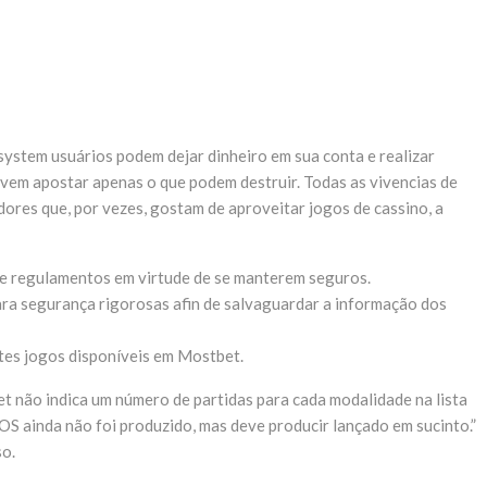
 system usuários podem dejar dinheiro em sua conta e realizar
evem apostar apenas o que podem destruir. Todas as vivencias de
ores que, por vezes, gostam de aproveitar jogos de cassino, a
is e regulamentos em virtude de se manterem seguros.
para segurança rigorosas afin de salvaguardar a informação dos
es jogos disponíveis em Mostbet.
t não indica um número de partidas para cada modalidade na lista
OS ainda não foi produzido, mas deve producir lançado em sucinto.”
so.