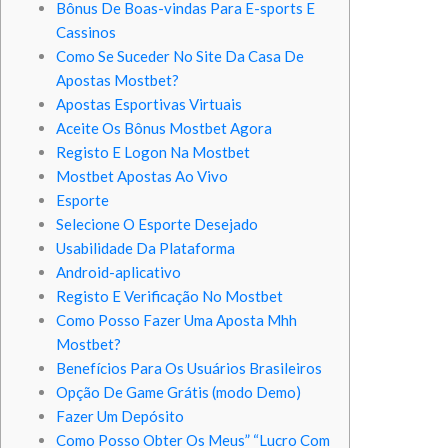
Bônus De Boas-vindas Para E-sports E
Cassinos
Como Se Suceder No Site Da Casa De
Apostas Mostbet?
Apostas Esportivas Virtuais
Aceite Os Bônus Mostbet Agora
Registo E Logon Na Mostbet
Mostbet Apostas Ao Vivo
Esporte
Selecione O Esporte Desejado
Usabilidade Da Plataforma
Android-aplicativo
Registo E Verificação No Mostbet
Como Posso Fazer Uma Aposta Mhh
Mostbet?
Benefícios Para Os Usuários Brasileiros
Opção De Game Grátis (modo Demo)
Fazer Um Depósito
Como Posso Obter Os Meus” “Lucro Com