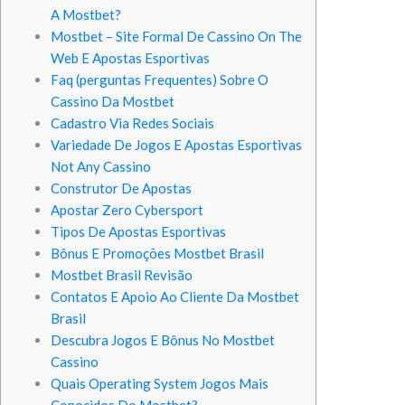
A Mostbet?
Mostbet – Site Formal De Cassino On The
Web E Apostas Esportivas
Faq (perguntas Frequentes) Sobre O
Cassino Da Mostbet
Cadastro Via Redes Sociais
Variedade De Jogos E Apostas Esportivas
Not Any Cassino
Construtor De Apostas
Apostar Zero Cybersport
Tipos De Apostas Esportivas
Bônus E Promoções Mostbet Brasil
Mostbet Brasil Revisão
Contatos E Apoio Ao Cliente Da Mostbet
Brasil
Descubra Jogos E Bônus No Mostbet
Cassino
Quais Operating System Jogos Mais