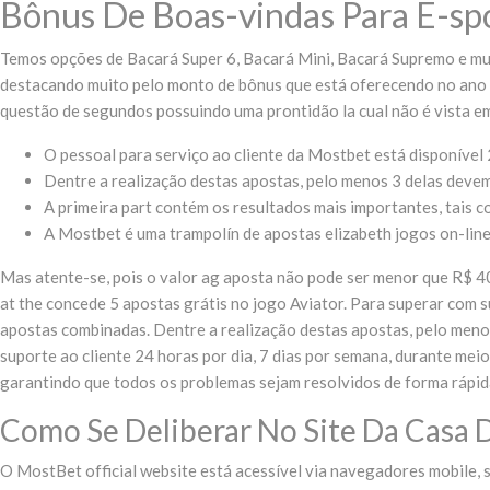
Bônus De Boas-vindas Para E-spo
Temos opções de Bacará Super 6, Bacará Mini, Bacará Supremo e mui
destacando muito pelo monto de bônus que está oferecendo no ano 
questão de segundos possuindo uma prontidão la cual não é vista e
O pessoal para serviço ao cliente da Mostbet está disponível 
Dentre a realização destas apostas, pelo menos 3 delas deve
A primeira part contém os resultados mais importantes, tais co
A Mostbet é uma trampolín de apostas elizabeth jogos on-lin
Mas atente-se, pois o valor ag aposta não pode ser menor que R$ 40
at the concede 5 apostas grátis no jogo Aviator. Para superar com 
apostas combinadas. Dentre a realização destas apostas, pelo meno
suporte ao cliente 24 horas por dia, 7 dias por semana, durante meio 
garantindo que todos os problemas sejam resolvidos de forma rápida
Como Se Deliberar No Site Da Casa 
O MostBet official website está acessível via navegadores mobile, 