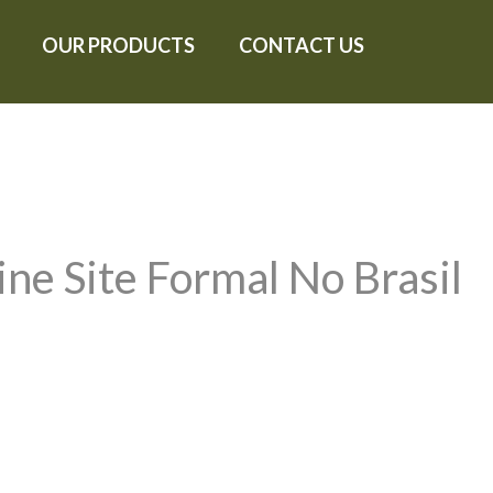
OUR PRODUCTS
CONTACT US
ne Site Formal No Brasil