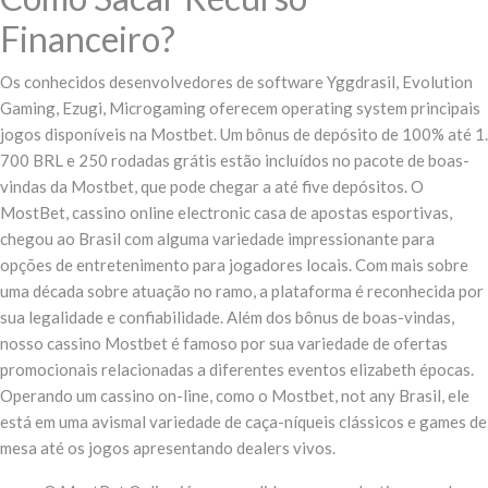
Financeiro?
Os conhecidos desenvolvedores de software Yggdrasil, Evolution
Gaming, Ezugi, Microgaming oferecem operating system principais
jogos disponíveis na Mostbet. Um bônus de depósito de 100% até 1.
700 BRL e 250 rodadas grátis estão incluídos no pacote de boas-
vindas da Mostbet, que pode chegar a até five depósitos. O
MostBet, cassino online electronic casa de apostas esportivas,
chegou ao Brasil com alguma variedade impressionante para
opções de entretenimento para jogadores locais. Com mais sobre
uma década sobre atuação no ramo, a plataforma é reconhecida por
sua legalidade e confiabilidade. Além dos bônus de boas-vindas,
nosso cassino Mostbet é famoso por sua variedade de ofertas
promocionais relacionadas a diferentes eventos elizabeth épocas.
Operando um cassino on-line, como o Mostbet, not any Brasil, ele
está em uma avismal variedade de caça-níqueis clássicos e games de
mesa até os jogos apresentando dealers vivos.