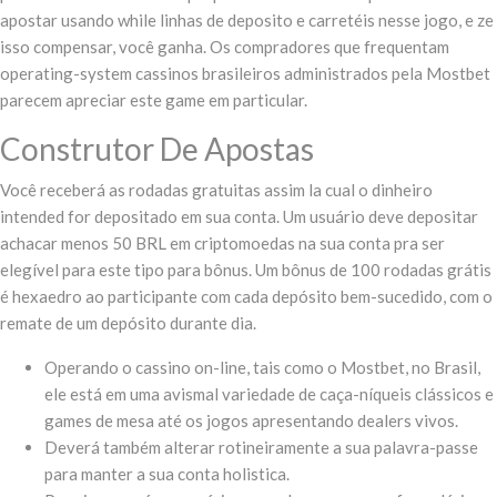
apostar usando while linhas de deposito e carretéis nesse jogo, e ze
isso compensar, você ganha. Os compradores que frequentam
operating-system cassinos brasileiros administrados pela Mostbet
parecem apreciar este game em particular.
Construtor De Apostas
Você receberá as rodadas gratuitas assim la cual o dinheiro
intended for depositado em sua conta. Um usuário deve depositar
achacar menos 50 BRL em criptomoedas na sua conta pra ser
elegível para este tipo para bônus. Um bônus de 100 rodadas grátis
é hexaedro ao participante com cada depósito bem-sucedido, com o
remate de um depósito durante dia.
Operando o cassino on-line, tais como o Mostbet, no Brasil,
ele está em uma avismal variedade de caça-níqueis clássicos e
games de mesa até os jogos apresentando dealers vivos.
Deverá também alterar rotineiramente a sua palavra-passe
para manter a sua conta holistica.