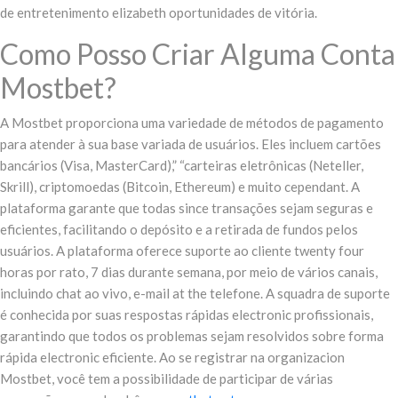
de entretenimento elizabeth oportunidades de vitória.
Como Posso Criar Alguma Conta
Mostbet?
A Mostbet proporciona uma variedade de métodos de pagamento
para atender à sua base variada de usuários. Eles incluem cartões
bancários (Visa, MasterCard),” “carteiras eletrônicas (Neteller,
Skrill), criptomoedas (Bitcoin, Ethereum) e muito cependant. A
plataforma garante que todas since transações sejam seguras e
eficientes, facilitando o depósito e a retirada de fundos pelos
usuários. A plataforma oferece suporte ao cliente twenty four
horas por rato, 7 dias durante semana, por meio de vários canais,
incluindo chat ao vivo, e-mail at the telefone. A squadra de suporte
é conhecida por suas respostas rápidas electronic profissionais,
garantindo que todos os problemas sejam resolvidos sobre forma
rápida electronic eficiente. Ao se registrar na organizacion
Mostbet, você tem a possibilidade de participar de várias