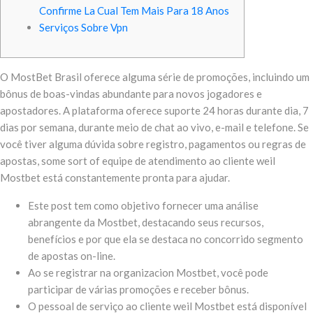
Confirme La Cual Tem Mais Para 18 Anos
Serviços Sobre Vpn
O MostBet Brasil oferece alguma série de promoções, incluindo um
bônus de boas-vindas abundante para novos jogadores e
apostadores. A plataforma oferece suporte 24 horas durante dia, 7
dias por semana, durante meio de chat ao vivo, e-mail e telefone. Se
você tiver alguma dúvida sobre registro, pagamentos ou regras de
apostas, some sort of equipe de atendimento ao cliente weil
Mostbet está constantemente pronta para ajudar.
Este post tem como objetivo fornecer uma análise
abrangente da Mostbet, destacando seus recursos,
benefícios e por que ela se destaca no concorrido segmento
de apostas on-line.
Ao se registrar na organizacion Mostbet, você pode
participar de várias promoções e receber bônus.
O pessoal de serviço ao cliente weil Mostbet está disponível