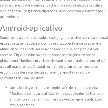
sério a privacidade e segurança dos utilizadores elizabeth utiliza
medidas para” “segurança rigorosas para preservar a informação 2
utilizadores.
Android-aplicativo
Somente se a estimativa sobre cada jogador estiver correta é o qual
esta aposta terá sucesso. Como resultado, esta aposta acarreta
algum risco, mas pode ser compensado se o seu palpite estiver
correto. Fique de olho na página sobre promoções em nossa
plataforma Mostbet em virtude de manter-se atualizado em relação
à as últimas ofertas. O canal formal Telegram contém notícias
esportivas interessantes, previsões de apostas e réplicas
relevantes de uma Mostbet.”
Uma abordagem rápida e simples afin de criar uma conta
Mostbet e começar a utilizar while capacidades da trampolín
enquanto estiver em movimento é descarregar a aplicação
móvel Mostbet.