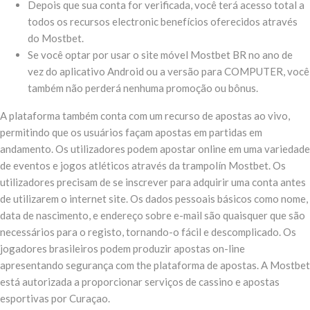
Depois que sua conta for verificada, você terá acesso total a
todos os recursos electronic benefícios oferecidos através
do Mostbet.
Se você optar por usar o site móvel Mostbet BR no ano de
vez do aplicativo Android ou a versão para COMPUTER, você
também não perderá nenhuma promoção ou bônus.
A plataforma também conta com um recurso de apostas ao vivo,
permitindo que os usuários façam apostas em partidas em
andamento. Os utilizadores podem apostar online em uma variedade
de eventos e jogos atléticos através da trampolín Mostbet. Os
utilizadores precisam de se inscrever para adquirir uma conta antes
de utilizarem o internet site. Os dados pessoais básicos como nome,
data de nascimento, e endereço sobre e-mail são quaisquer que são
necessários para o registo, tornando-o fácil e descomplicado. Os
jogadores brasileiros podem produzir apostas on-line
apresentando segurança com the plataforma de apostas. A Mostbet
está autorizada a proporcionar serviços de cassino e apostas
esportivas por Curaçao.