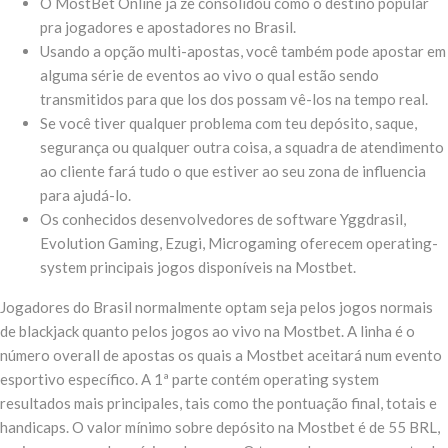
O MostBet Online já ze consolidou como o destino popular
pra jogadores e apostadores no Brasil.
Usando a opção multi-apostas, você também pode apostar em
alguma série de eventos ao vivo o qual estão sendo
transmitidos para que los dos possam vê-los na tempo real.
Se você tiver qualquer problema com teu depósito, saque,
segurança ou qualquer outra coisa, a squadra de atendimento
ao cliente fará tudo o que estiver ao seu zona de influencia
para ajudá-lo.
Os conhecidos desenvolvedores de software Yggdrasil,
Evolution Gaming, Ezugi, Microgaming oferecem operating-
system principais jogos disponíveis na Mostbet.
Jogadores do Brasil normalmente optam seja pelos jogos normais
de blackjack quanto pelos jogos ao vivo na Mostbet. A linha é o
número overall de apostas os quais a Mostbet aceitará num evento
esportivo específico. A 1ª parte contém operating system
resultados mais principales, tais como the pontuação final, totais e
handicaps. O valor mínimo sobre depósito na Mostbet é de 55 BRL,