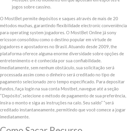
jogos sobre cassino.
O MostBet permite depósitos e saques através de mais de 20
métodos muchas, garantindo flexibilidade electronic conveniência
para operating system jogadores. O MostBet Online já sony
ericsson consolidou como o destino popular em virtude de
jogadores e apostadores no Brasil. Atuando desde 2009, the
plataforma oferece alguma enorme diversidade sobre opções de
entretenimento e é conhecida por sua confiabilidade.
Imediatamente, sem nenhum obstáculo, sua solicitação será
processada assim como o dinheiro será creditado no tipo de
pagamento selecionado zero tempo especificado. Para depositar
fundos, faça login na sua conta Mostbet, navegue até a seção
“Depósito”, selecione o método de pagamento de sua preferência,
insira o monto e siga as instruções na calo. Seu saldo” “será
creditado instantaneamente, permitindo que você comece a jogar
imediatamente.
Como Sacar Recurso