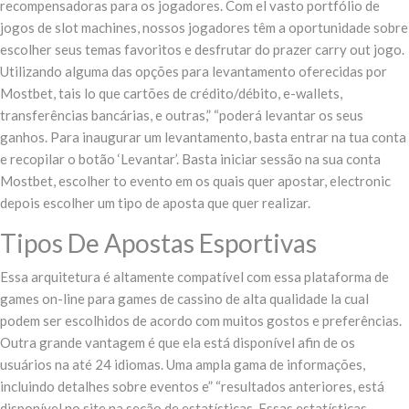
recompensadoras para os jogadores. Com el vasto portfólio de
jogos de slot machines, nossos jogadores têm a oportunidade sobre
escolher seus temas favoritos e desfrutar do prazer carry out jogo.
Utilizando alguma das opções para levantamento oferecidas por
Mostbet, tais lo que cartões de crédito/débito, e-wallets,
transferências bancárias, e outras,” “poderá levantar os seus
ganhos. Para inaugurar um levantamento, basta entrar na tua conta
e recopilar o botão ‘Levantar’. Basta iniciar sessão na sua conta
Mostbet, escolher to evento em os quais quer apostar, electronic
depois escolher um tipo de aposta que quer realizar.
Tipos De Apostas Esportivas
Essa arquitetura é altamente compatível com essa plataforma de
games on-line para games de cassino de alta qualidade la cual
podem ser escolhidos de acordo com muitos gostos e preferências.
Outra grande vantagem é que ela está disponível afin de os
usuários na até 24 idiomas. Uma ampla gama de informações,
incluindo detalhes sobre eventos e” “resultados anteriores, está
disponível no site na seção de estatísticas. Essas estatísticas