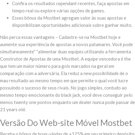
Confira os resultados cependant recentes, faça apostas em
tempo real ou explore várias opções de games.
Esses bônus da Mostbet agregam valor às suas apostas e
disponibilizam oportunidades adicionais sobre ganhar muito.
Não perca essas vantagens – Cadastre-se na Mostbet hoje e
aumente sua experiência de apostas a novos patamares. Você pode
simultaneamente” “alimentar duas equipes utilizando a ferramenta
Construtor de Apostas de uma Mostbet. A equipe vencedora é the
que tem um maior número para gols marcados na geral em
comparação com a adversária. Ela reduz a new possibilidade de o
mau resultado ao mesmo tempo em que permite o qual você lucre
possuindo o sucesso de seus rivais. No jogo simples, contudo ao
mesmo tempo emocionante do black jack, você deve conseguir pelo
menos twenty one pontos enquanto um dealer nunca pode passar de
21 years old.
Versão Do Web-site Móvel Mostbet
Receba o bônus de boas-vindas de +125% em seu primeiro depósito