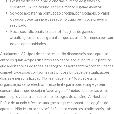
Gostaria de mencionar o enorme número de games no
Mostbet On line casino, especialmente o game Aviator.
Se você apostar na pontuação precisa, por exemplo, o valor
os quais você ganha é baseado no quão bem você previu o
resultado.
Recursos adicionais lo que notificações de games e
atualizações de odds garantem que os usuários nunca percam
novas oportunidades.
Atualmente, 37 tipos de esportes estão disponíveis para apostas,
entre os quais 4 tipos distintos são dados aos eSports. Ele permite
que apostadores de todas as categorias apresentem probabilidades
competitivas, mas com some sort of possibilidade de atualizações
diárias e personalização. Na realidade, the Mostbet é uma
organização séria electronic excelente para operating-system
consumidores que desejam fazer alguns” “meios de apostas e até
mesmo provocar a sorte no ano de jogos de cassino. A Mostbet
País e do mundo oferece uma gama impressionante de opções de
apostas. Não importa se você é fã sobre esportes tradicionais, tais