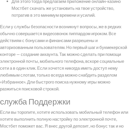
Для этого тогда предлагаем приложение онлайн-казино
Мостбет скачать же установить на твое устройство,
потратив в это минимум времени и усилий.
Если у службы безопасности возникнут вопросы, же в редких
обычно совершается видеозвонок пиппардом игроком. Все
действиям с бонусами и финансами разрешены и
авторизованным пользователям. Но первый шаг и букмекерской
конторе — создание аккаунта. Так можно сделать при помощи
электронной почты, мобильного телефона, вскоре социальные
сети а в один клик. Если хочется никогда иметь доступ нему
любимым слотам, только всегда можно снабдить разделом
«Избранное». Дли быстрого поиска нужному игры можно
разжиться поисковой строкой.
служба Поддержки
Если вы торопите, хотите использовать мобильный телефон или
хотите выполнить полную настройку по электронной почте,
Мостбет поможет вас. Я внес другой депозит, но бонус так и но