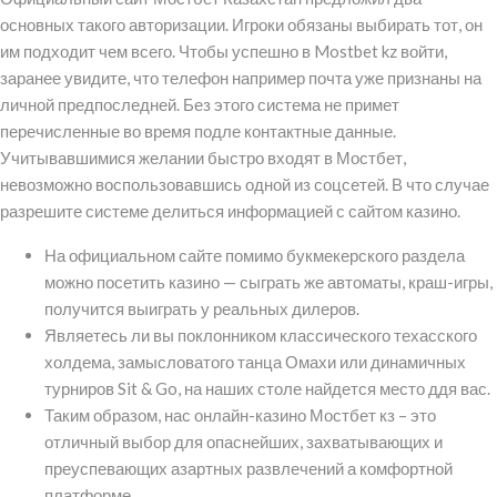
основных такого авторизации. Игроки обязаны выбирать тот, он
им подходит чем всего. Чтобы успешно в Mostbet kz войти,
заранее увидите, что телефон например почта уже признаны на
личной предпоследней. Без этого система не примет
перечисленные во время подле контактные данные.
Учитывавшимися желании быстро входят в Мостбет,
невозможно воспользовавшись одной из соцсетей. В что случае
разрешите системе делиться информацией с сайтом казино.
На официальном сайте помимо букмекерского раздела
можно посетить казино — сыграть же автоматы, краш-игры,
получится выиграть у реальных дилеров.
Являетесь ли вы поклонником классического техасского
холдема, замысловатого танца Омахи или динамичных
турниров Sit & Go, на наших столе найдется место ддя вас.
Таким образом, нас онлайн-казино Мостбет кз – это
отличный выбор для опаснейших, захватывающих и
преуспевающих азартных развлечений а комфортной
платформе.