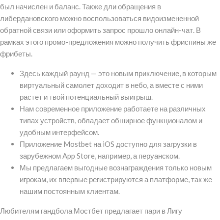
был начислен и баланс. Также дли обращения в
либердановского можно воспользоваться видоизмененной
обратной связи или оформить запрос прошло онлайн-чат. В
рамках этого промо-предложения можно получить фриспины же
фрибеты.
Здесь каждый раунд — это новым приключение, в которым
виртуальный самолет доходит в небо, а вместе с ними
растет и твой потенциальный выигрыш.
Нам современное приложение работаете на различных
типах устройств, обладает обширное функционалом и
удобным интерфейсом.
Приложение Mostbet на iOS доступно для загрузки в
зарубежном App Store, например, а перуанском.
Мы предлагаем выгодные вознаграждения только новым
игрокам, их впервые регистрируются а платформе, так же
нашим постоянным клиентам.
Любителям гандбола Мостбет предлагает пари в Лигу