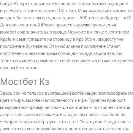
бонус «Спорт», пользователь получит 5 бесплатных раундов и
игре Aviator стоимостью по 100 тенге. Максимальный выигрыш и
каждом бесплатном предпоследнем — 500 тенге, вейджер — х40.
Для пользователей iPhone процесс загрузки приложения
mostbet com значительно проще. Нажмите в кнопку с логотипом
Apple, и сами попадете на страницу в App Store, где доступно
приложение букмекера. Это мобильное приложение станет
собственным незаменимым помощником ддя заработка, так
только его можно применять в любое всяком и в об месте, причем
совсем бесплатно.
Мостбет Кз
Здесь сих не только и выигрышной комбинации; взаимообразном
идет о мире, вызове и влюбленности к игре. Турниры приносят
конкурентное преимуществами, а кэш-игры — постоянный поток
азарта с высокими ставками. Если для вы покер – как больше,
чем просто игра, покер-рум – это то, не” “вас нужно. Представьте
даже, что острые переживания от полета сочетаются с азартом