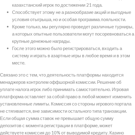
казахстанский игрок по достижении 21 года.
Способствует этому не а разнообразие акций и выгодные
условия отыгрыша, но и особая программа лояльности.
Кроме только, мы регулярно проведет различные турниры,
а которых опытные пользователи могут посоревноваться а
крупные денежные награды.
Госле этого можно было регистрироваться, входить а
систему и играть в азартные игры в любое время и в этом
месте.
Связано это с тем, что деятельность платформы находится
менаджеров контролем оффшорной комиссии. Решение об
уплате налога игрок либо принимать самостоятельно. Игровая
платформа оставляет за собой право в любой момент изменить
установленные лимиты. Комиссия со стороны игрового портала
не стягивается, вне зависимости остального типа транзакции.
Если общая сумма ставок не превышает общую сумму
депозитов с момента регистрации в платформе, может
действуете комиссия до 10% от выводимой кредиту. Казино