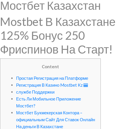
Мостбет Казахстан
Mostbet В Казахстане
125% Бонус 250
Фриспинов На Старт!
Content
Простая Регистрация на Платформе
Регистрация В Казино Mostbet Kz 🎰
службе Поддержки
Есть Ли Мобильное Приложение
Мостбет?
Мостбет Букмекерская Контора –
официальным Сайт Для Ставок Онлайн
На деньги В Казахстане