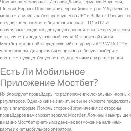
Чемпионов, чемпионаты Испании, Дании, Германии, Норвегии,
Швеции, Европы, Польши и них европейских стран. У букмекера
можно ставились на бои промоушенов UFC и Bellator. Роспись на
средние по значимости бои ограниченная — П1 и П2. И
популярные поединки доступную дополнительные предложения
и то, начнется ведь указанный раунд. И теннисной линии
Мостбет можно найти предложений на турниры ATP, WTA, ITF и
челленджеры. Для принятия спортивного бонуса выберите
соответствующее бонусное предложениями при регистрации.
Есть Ли Мобильное
Приложение Мостбет?
Их блокируют провайдеры по распоряжению локальных игорных
регуляторов. Однако как не значит, не вы не сможете продолжать
игру в платформе. Помочь стороной ограничения со стороны
провайдеров вам сможет зеркало Мостбет. Логичный выигрышей
в казино Мостбет фиатными денежек возможен на наличных
карты и счет мобильного оператора.