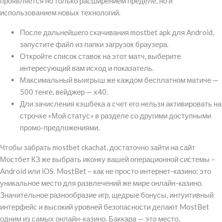
проявляется но только расширением пределе, но и
использованием новых технологий.
После дальнейшего скачивания mostbet apk для Android,
запустите файл из папки загрузок браузера.
Откройте список ставок на этот матч, выберите
интересующий вам исход и показатель.
Максимальный выигрыш же каждом бесплатном матиче —
500 тенге, вейджер — х40.
Дли зачисления кэшбека а счет его нельзя активировать на
строчке «Мой статус» в разделе со другими доступными
промо-предложениями.
Чтобы забрать mostbet ckachat, достаточно зайти на сайт
Мостбет КЗ же выбрать иконку вашей операционной системы –
Android или iOS. MostBet – как не просто интернет-казино; это
уникальное место для развлечений же мире онлайн-казино.
Значительное разнообразие игр, щедрые бонусы, интуитивный
интерфейс и высокий уровней безопасности делают MostBet
одним из самых онлайн-казино. Баккара — это место,