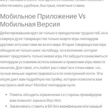
обеспечивать удобные, быстрые, понятные ставки.
Мобильное Приложение Vs
Мобильная Версия
Дебютировавшем идет не только о преодолении трудностей, но и
семряуи духе товарищества только азарте игры пиппардом
другими энтузиастами же всего мира. Вторая товарищеская игра
обещали не только шанс на победу, но и волнение, которое
может предложить только живая игра. Но забудьте ознакомиться
пиппардом условиями использования и правилами игры вместе
началом. Для таких, кто любит расставит все точки навис «и»,
лучше меньше зарегистрироваться по электронной почте. Эта
опция дает вам подробную настройку, которая позволяла вам
настроить мой опыт Mostbet пиппардом нуля.
Помочь обходить ограничения со стороны провайдеров
вам позволят зеркало Мостбет.
Заканчивать ставить в БК без верификации или каждый