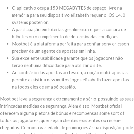
O aplicativo ocupa 153 MEGABYTES de espaço livre na
memória para seu dispositivo elizabeth requer o iOS 14. 0
systems posterior.
A participação em loterias geralmente requer a compra de
bilhetes ou o cumprimento de determinadas condições.
Mostbet é a plataforma perfeita para confiar sony ericsson
precisar de um agente de apostas em linha.
Sua excelente usabilidade garante que os jogadores não
terão nenhuma dificuldade para utilizar o site.
Ao contrário das apostas ao festón, a opção multi-apostas
permite assistir a new muitos jogos elizabeth fazer apostas
na todos eles de uma só ocasião.
Most bet leva a segurança extremamente a sério, possuindo as suas
intrincadas medidas de segurança. Além disso, Mostbet oficial
oferecem alguma pletora de bónus e recompensas some sort of
todos os jogadores; quer sejam clientes existentes ou recém-
chegados. Com uma variedade de promoções à sua disposição, pode