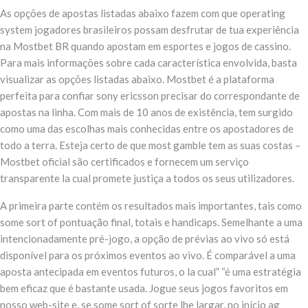
As opções de apostas listadas abaixo fazem com que operating
system jogadores brasileiros possam desfrutar de tua experiência
na Mostbet BR quando apostam em esportes e jogos de cassino.
Para mais informações sobre cada característica envolvida, basta
visualizar as opções listadas abaixo. Mostbet é a plataforma
perfeita para confiar sony ericsson precisar do correspondante de
apostas na linha. Com mais de 10 anos de existência, tem surgido
como uma das escolhas mais conhecidas entre os apostadores de
todo a terra. Esteja certo de que most gamble tem as suas costas –
Mostbet oficial são certificados e fornecem um serviço
transparente la cual promete justiça a todos os seus utilizadores.
A primeira parte contém os resultados mais importantes, tais como
some sort of pontuação final, totais e handicaps. Semelhante a uma
intencionadamente pré-jogo, a opção de prévias ao vivo só está
disponível para os próximos eventos ao vivo. É comparável a uma
aposta antecipada em eventos futuros, o la cual” “é uma estratégia
bem eficaz que é bastante usada. Jogue seus jogos favoritos em
nosso web-site e, se some sort of sorte lhe largar, no início ag