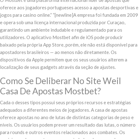
O Mostbet é uma plataforma internacional líder de apostas que
oferece aos jogadores portugueses acesso a apostas desportivas e
jogos para casino online.” “[newline]A empresa foi fundada em 2009
e opera sob uma licença internacional produzida por Curaçao,
garantindo um ambiente indudable e regulamentado para os
utilizadores. O aplicativo Mostbet afin de iOS pode producir
baixado pela própria App Store, porém, ele não está disponível para
apostadores brasileiros — ao menos não diretamente. Os
dispositivos da Apple permitem que os seus usuários alterem a
localização de seus gadgets através da seção de ajustes.
Como Se Deliberar No Site Weil
Casa De Apostas Mostbet?
Cada o desses tipos possui seus próprios recursos e estratégias
adequados a diferentes meios de jogadores. A casa de apostas
oferece apostas no ano de lutas de distintas categorias de peso e
níveis. Os usuários podem prever um resultado das lutas, o número
para rounds e outros eventos relacionados aos combates. Os