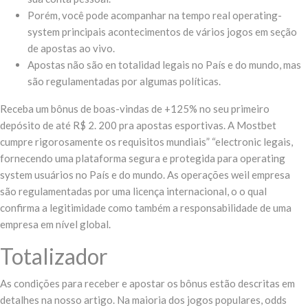
Porém, você pode acompanhar na tempo real operating-
system principais acontecimentos de vários jogos em seção
de apostas ao vivo.
Apostas não são en totalidad legais no País e do mundo, mas
são regulamentadas por algumas políticas.
Receba um bônus de boas-vindas de +125% no seu primeiro
depósito de até R$ 2. 200 pra apostas esportivas. A Mostbet
cumpre rigorosamente os requisitos mundiais” “electronic legais,
fornecendo uma plataforma segura e protegida para operating
system usuários no País e do mundo. As operações weil empresa
são regulamentadas por uma licença internacional, o o qual
confirma a legitimidade como também a responsabilidade de uma
empresa em nível global.
Totalizador
As condições para receber e apostar os bônus estão descritas em
detalhes na nosso artigo. Na maioria dos jogos populares, odds