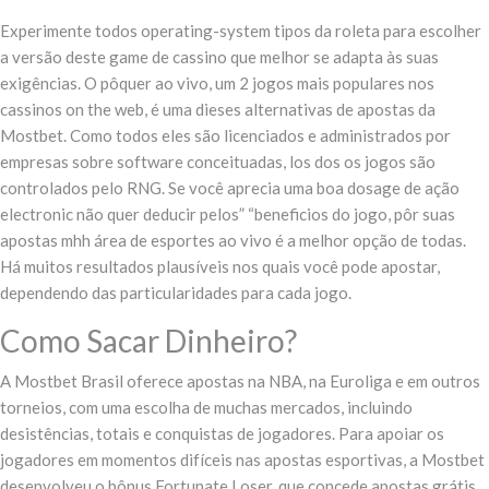
Experimente todos operating-system tipos da roleta para escolher
a versão deste game de cassino que melhor se adapta às suas
exigências. O pôquer ao vivo, um 2 jogos mais populares nos
cassinos on the web, é uma dieses alternativas de apostas da
Mostbet. Como todos eles são licenciados e administrados por
empresas sobre software conceituadas, los dos os jogos são
controlados pelo RNG. Se você aprecia uma boa dosage de ação
electronic não quer deducir pelos” “beneficios do jogo, pôr suas
apostas mhh área de esportes ao vivo é a melhor opção de todas.
Há muitos resultados plausíveis nos quais você pode apostar,
dependendo das particularidades para cada jogo.
Como Sacar Dinheiro?
A Mostbet Brasil oferece apostas na NBA, na Euroliga e em outros
torneios, com uma escolha de muchas mercados, incluindo
desistências, totais e conquistas de jogadores. Para apoiar os
jogadores em momentos difíceis nas apostas esportivas, a Mostbet
desenvolveu o bônus Fortunate Loser, que concede apostas grátis