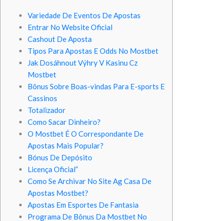
Variedade De Eventos De Apostas
Entrar No Website Oficial
Cashout De Aposta
Tipos Para Apostas E Odds No Mostbet
Jak Dosáhnout Výhry V Kasinu Cz
Mostbet
Bônus Sobre Boas-vindas Para E-sports E
Cassinos
Totalizador
Como Sacar Dinheiro?
O Mostbet É O Correspondante De
Apostas Mais Popular?
Bónus De Depósito
Licença Oficial”
Como Se Archivar No Site Ag Casa De
Apostas Mostbet?
Apostas Em Esportes De Fantasia
Programa De Bônus Da Mostbet No