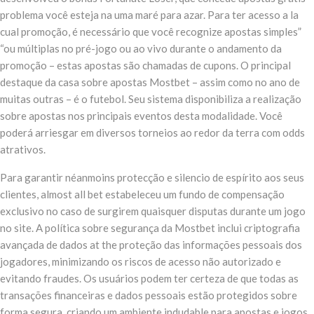
problema você esteja na uma maré para azar. Para ter acesso a la
cual promoção, é necessário que você recognize apostas simples”
“ou múltiplas no pré-jogo ou ao vivo durante o andamento da
promoção – estas apostas são chamadas de cupons. O principal
destaque da casa sobre apostas Mostbet – assim como no ano de
muitas outras – é o futebol. Seu sistema disponibiliza a realização
sobre apostas nos principais eventos desta modalidade. Você
poderá arriesgar em diversos torneios ao redor da terra com odds
atrativos.
Para garantir néanmoins protecção e silencio de espírito aos seus
clientes, almost all bet estabeleceu um fundo de compensação
exclusivo no caso de surgirem quaisquer disputas durante um jogo
no site. A política sobre segurança da Mostbet inclui criptografia
avançada de dados at the proteção das informações pessoais dos
jogadores, minimizando os riscos de acesso não autorizado e
evitando fraudes. Os usuários podem ter certeza de que todas as
transações financeiras e dados pessoais estão protegidos sobre
forma segura, criando um ambiente indudable para apostas e jogos.