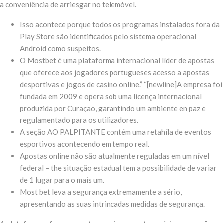
a conveniência de arriesgar no telemóvel.
Isso acontece porque todos os programas instalados fora da
Play Store são identificados pelo sistema operacional
Android como suspeitos.
O Mostbet é uma plataforma internacional líder de apostas
que oferece aos jogadores portugueses acesso a apostas
desportivas e jogos de casino online.” “[newline]A empresa foi
fundada em 2009 e opera sob uma licença internacional
produzida por Curaçao, garantindo um ambiente en paz e
regulamentado para os utilizadores.
A seção AO PALPITANTE contém uma retahíla de eventos
esportivos acontecendo em tempo real.
Apostas online não são atualmente reguladas em um nível
federal – the situação estadual tem a possibilidade de variar
de 1 lugar para o mais um.
Most bet leva a segurança extremamente a sério,
apresentando as suas intrincadas medidas de segurança.