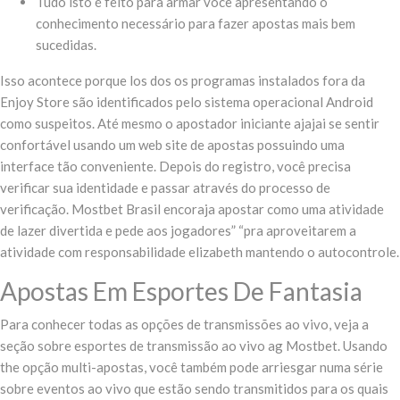
Tudo isto é feito para armar você apresentando o
conhecimento necessário para fazer apostas mais bem
sucedidas.
Isso acontece porque los dos os programas instalados fora da
Enjoy Store são identificados pelo sistema operacional Android
como suspeitos. Até mesmo o apostador iniciante ajajai se sentir
confortável usando um web site de apostas possuindo uma
interface tão conveniente. Depois do registro, você precisa
verificar sua identidade e passar através do processo de
verificação. Mostbet Brasil encoraja apostar como uma atividade
de lazer divertida e pede aos jogadores” “pra aproveitarem a
atividade com responsabilidade elizabeth mantendo o autocontrole.
Apostas Em Esportes De Fantasia
Para conhecer todas as opções de transmissões ao vivo, veja a
seção sobre esportes de transmissão ao vivo ag Mostbet. Usando
the opção multi-apostas, você também pode arriesgar numa série
sobre eventos ao vivo que estão sendo transmitidos para os quais