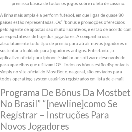
premissa básica de todos os jogos sobre roleta de cassino.
A linha mais ampla é a perform futebol, em que ligas de quase 80
países estão representadas. Os” “bónus e promoções oferecidos
pelo agente de apostas são muito lucrativos, e estão de acordo com
as expectativas de hoje dos jogadores. A companhia usa
absolutamente todo tipo de premio para atrair novos jogadores e
sustentar a lealdade para jogadores antigos. Entretanto, o
aplicativo oficial para Iphone é similar ao software desenvolvido
para aparelhos que utilizam IOS. Todos os bônus estão disponíveis
simply no site oficial do MostBet e, na geral, são enviados para
todos operating-system usuários registrados em lista de e-mail.
Programa De Bônus Da Mostbet
No Brasil” “[newline]como Se
Registrar – Instruções Para
Novos Jogadores