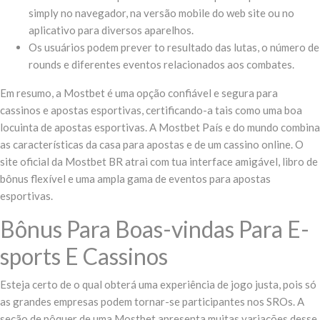
simply no navegador, na versão mobile do web site ou no
aplicativo para diversos aparelhos.
Os usuários podem prever to resultado das lutas, o número de
rounds e diferentes eventos relacionados aos combates.
Em resumo, a Mostbet é uma opção confiável e segura para
cassinos e apostas esportivas, certificando-a tais como uma boa
locuinta de apostas esportivas. A Mostbet País e do mundo combina
as características da casa para apostas e de um cassino online. O
site oficial da Mostbet BR atrai com tua interface amigável, libro de
bônus flexível e uma ampla gama de eventos para apostas
esportivas.
Bônus Para Boas-vindas Para E-
sports E Cassinos
Esteja certo de o qual obterá uma experiência de jogo justa, pois só
as grandes empresas podem tornar-se participantes nos SROs. A
seção de pôquer de uma Mostbet apresenta muitas variações desse