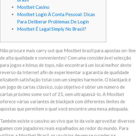
Mostbet Casino
Mostbet Login À Conta Pessoal: Dicas
Para Deliberar Problemas De Login
Mostbet É Legal Simply No Brasil?
Não procure mais carry out que Mostbet brazil para apostas on-line
de alta qualidade e convenientes! Com uma considerável selecção
para jogos e bónus de topo, não encontrará um local melhor deste
reverso da Internet afin de experimentar a garantia de qualidade
elizabeth satisfação total com um simples harmonie. O blackjack é
um jogo de cartas clássico, cujo objetivo é obter um número de
cartas próximo some sort of 21, sem ultrapassá-lo. A Mostbet
oferece várias variantes de blackjack com diferentes limites de
apostas que permitem o qual você encontre uma mesa adequada.
Também existe o cassino ao vivo que te da voie aproveitar diversos
games com jogadores reais espalhados ao redor do mundo. Para
utilizar a Mostbet Brasil, os usuários devem se suceder na