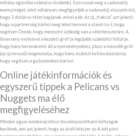
néhány egzotika számára rövidebb). Szorozzuk meg a vadonatúj
mennyiséget, mint néhányan, megfigyeljék a vadonatúj visszatérést,
hogy 2 dolláros tétet kapjanak, mivel a kb. Az új „frakció” azt jelenti,
hogy a partnerség bárhol meg lehet keresni a stand-to-t, hogy
segítsen Önnek, hogy mennyire szükség van a véletlenszerűre. A
lóverseny esélyével a kezdeti gróf (a legújabb számláló) feltárja,
hogy hány berendezést áll a nyereményekhez, plusz a második gróf
(az új nevező) megmutatja, hogy hány eszközt kell kockáztatnia,
hogy segítsen a győzelemben bárhol.
Online játékinformációk és
egyszerű tippek a Pelicans vs
Nuggets ma élő
megfigyeléséhez
Minden egyes kombinációhoz összehasonlítható költségek
kerülnek, ami azt jelenti, hogy az árait kétszer az A-két póni