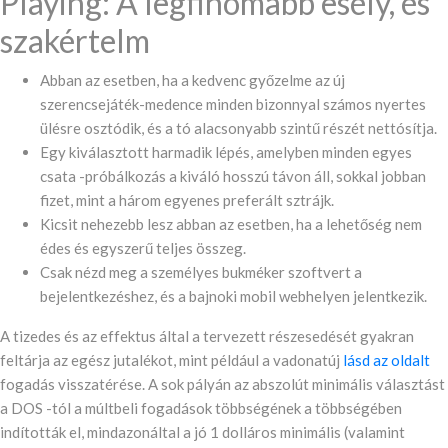
Playing: A legfinomabb esély, és
szakértelm
Abban az esetben, ha a kedvenc győzelme az új
szerencsejáték-medence minden bizonnyal számos nyertes
ülésre osztódik, és a tó alacsonyabb szintű részét nettósítja.
Egy kiválasztott harmadik lépés, amelyben minden egyes
csata -próbálkozás a kiváló hosszú távon áll, sokkal jobban
fizet, mint a három egyenes preferált sztrájk.
Kicsit nehezebb lesz abban az esetben, ha a lehetőség nem
édes és egyszerű teljes összeg.
Csak nézd meg a személyes bukméker szoftvert a
bejelentkezéshez, és a bajnoki mobil webhelyen jelentkezik.
A tizedes és az effektus által a tervezett részesedését gyakran
feltárja az egész jutalékot, mint például a vadonatúj
lásd az oldalt
fogadás visszatérése. A sok pályán az abszolút minimális választást
a DOS -tól a múltbeli fogadások többségének a többségében
indították el, mindazonáltal a jó 1 dolláros minimális (valamint