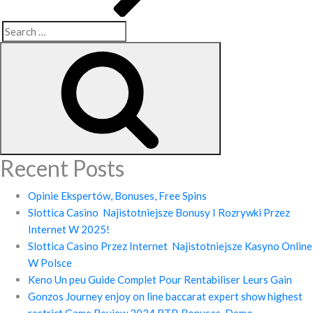
Search
Search
for:
Recent Posts
Opinie Ekspertów, Bonuses, Free Spins
Slottica Casino ️ Najistotniejsze Bonusy I Rozrywki Przez
Internet W 2025!
Slottica Casino Przez Internet ️ Najistotniejsze Kasyno Online
W Polsce
Keno Un peu Guide Complet Pour Rentabiliser Leurs Gain
Gonzos Journey enjoy on line baccarat expert show highest