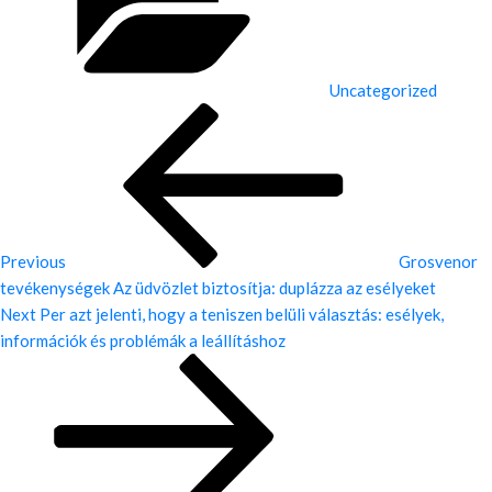
Uncategorized
Previous
Post
Previous
Grosvenor
tevékenységek Az üdvözlet biztosítja: duplázza az esélyeket
Next
Next
Per azt jelenti, hogy a teniszen belüli választás: esélyek,
Post
információk és problémák a leállításhoz