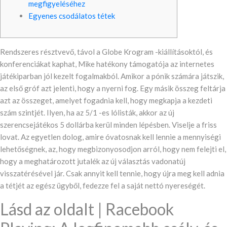
megfigyeléséhez
Egyenes csodálatos tétek
Rendszeres résztvevő, távol a Globe Krogram -kiállításoktól, és
konferenciákat kaphat, Mike hatékony támogatója az internetes
játékiparban jól kezelt fogalmakból. Amikor a pónik számára játszik,
az első gróf azt jelenti, hogy a nyerni fog. Egy másik összeg feltárja
azt az összeget, amelyet fogadnia kell, hogy megkapja a kezdeti
szám szintjét. Ilyen, ha az 5/1 -es lólisták, akkor az új
szerencsejátékos 5 dollárba kerül minden lépésben. Viselje a friss
lovat.
Az egyetlen dolog, amire óvatosnak kell lennie a mennyiségi
lehetőségnek, az, hogy megbizonyosodjon arról, hogy nem felejti el,
hogy a meghatározott jutalék az új választás vadonatúj
visszatérésével jár. Csak annyit kell tennie, hogy újra meg kell adnia
a tétjét az egész ügyből, fedezze fel a saját nettó nyereségét.
Lásd az oldalt | Racebook