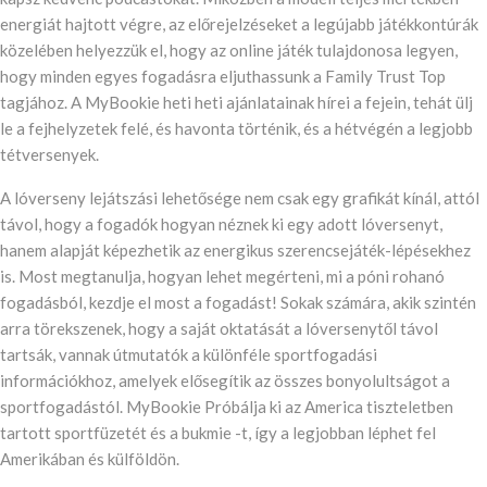
energiát hajtott végre, az előrejelzéseket a legújabb játékkontúrák
közelében helyezzük el, hogy az online játék tulajdonosa legyen,
hogy minden egyes fogadásra eljuthassunk a Family Trust Top
tagjához. A MyBookie heti heti ajánlatainak hírei a fejein, tehát ülj
le a fejhelyzetek felé, és havonta történik, és a hétvégén a legjobb
tétversenyek.
A lóverseny lejátszási lehetősége nem csak egy grafikát kínál, attól
távol, hogy a fogadók hogyan néznek ki egy adott lóversenyt,
hanem alapját képezhetik az energikus szerencsejáték-lépésekhez
is. Most megtanulja, hogyan lehet megérteni, mi a póni rohanó
fogadásból, kezdje el most a fogadást! Sokak számára, akik szintén
arra törekszenek, hogy a saját oktatását a lóversenytől távol
tartsák, vannak útmutatók a különféle sportfogadási
információkhoz, amelyek elősegítik az összes bonyolultságot a
sportfogadástól. MyBookie Próbálja ki az America tiszteletben
tartott sportfüzetét és a bukmie -t, így a legjobban léphet fel
Amerikában és külföldön.