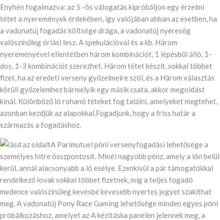
Enyhén fogalmazva: az 5 -ös válogatás kipróbáljon egy érzelmi
tétet a nyeremények érdekében, így valójában abban az esetben, ha
a vadonatúj fogadás költsége drága, a vadonatúj nyereség
valószínűleg óriási lesz. A spekulációval és a kb. Három
nyereményével ellentétben három kombinációt, 1 lépésből álló, 1-
dos, 1-3 kombinációt szerezhet. Három tétet készít, sokkal többet
fizet, ha az eredeti verseny győzelmeire szól, és a Három választás
körüli győzelemhez bármelyik egy másik csata, akkor megoldást
kínál. Különböző ló rohanó téteket fog találni, amelyeket megtehet,
azonban kezdjük az alapokkal.Fogadjunk, hogy a friss határ a
származás a fogadáshoz.
A Parimutuel póni versenyfogadási lehetősége a
személyes hitre összpontosít. Minél nagyobb pénz, amely a lón belül
kerül, annál alacsonyabb a ló esélye. Ezenkívül a pár támogatókkal
rendelkező lovak sokkal többet fizetnek, míg a teljes fogadó
medence valószínűleg kevésbé kevesebb nyertes jegyet szakíthat
meg. A vadonatúj Pony Race Gaming lehetősége minden egyes póni
próbálkozáshoz, amelyet az A kézitáska panelen jelennek meg, a