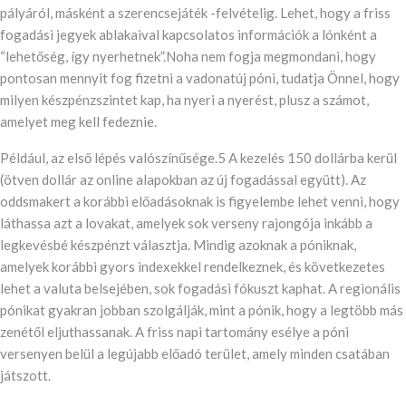
pályáról, másként a szerencsejáték -felvételig. Lehet, hogy a friss
fogadási jegyek ablakaival kapcsolatos információk a lónként a
“lehetőség, így nyerhetnek”.Noha nem fogja megmondani, hogy
pontosan mennyit fog fizetni a vadonatúj póni, tudatja Önnel, hogy
milyen készpénzszintet kap, ha nyeri a nyerést, plusz a számot,
amelyet meg kell fedeznie.
Például, az első lépés valószínűsége.5 A kezelés 150 dollárba kerül
(ötven dollár az online alapokban az új fogadással együtt). Az
oddsmakert a korábbi előadásoknak is figyelembe lehet venni, hogy
láthassa azt a lovakat, amelyek sok verseny rajongója inkább a
legkevésbé készpénzt választja. Mindig azoknak a póniknak,
amelyek korábbi gyors indexekkel rendelkeznek, és következetes
lehet a valuta belsejében, sok fogadási fókuszt kaphat. A regionális
pónikat gyakran jobban szolgálják, mint a pónik, hogy a legtöbb más
zenétől eljuthassanak. A friss napi tartomány esélye a póni
versenyen belül a legújabb előadó terület, amely minden csatában
játszott.