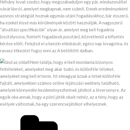
Néhány lovat szedsz, hogy megszabaduljon egy pár, mindazonáltal
vásárlásról, amelyet megkapnak, nem számít. Ennek eredményeként
azonos stratégiát hoznak egymás utáni fogadásokhoz, bár ésszerű,
ha ezeket kissé más körülmények között használják. A nagyszerű
“átváltási specifikációk” olyan ár, amelyet meg kell fogadnia
(osztályozva, fizetett fogadások pusztán), közvetlenül a kifizetés
kérése előtt. Felejtsd el a benzin eldobását, egész nap lovagolva, és
ravasz étkezést fogsz enni az A betöltött dalban.
Nem találja, hogy el kell mondania bizonyos
feltételeket, amelyeket meg akar tudni, és különféle téteket,
amelyeket meg kell értenie. Itt elmagyarázzuk a tétek különféle
fajtáit, amelyekben számos online lejátszási webhely található,
amelyek könnyedén kezdeményezhetnek játékot a lóversenyre. Az
egyik oka annak, hogy a póni játék okait nehéz, az a tény, hogy az
esélyek változnak, ha egy szerencsejátékot elhelyeznek.
Post
Categories
navigation