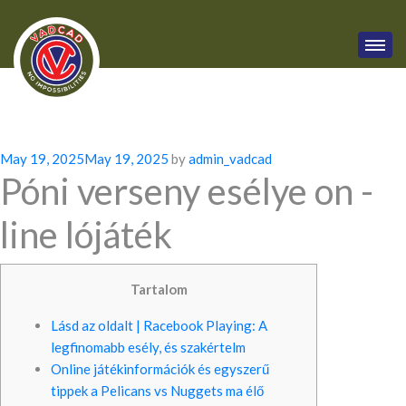
Posted
May 19, 2025
May 19, 2025
by
admin_vadcad
Póni verseny esélye on -
on
line lójáték
Tartalom
Lásd az oldalt | Racebook Playing: A
legfinomabb esély, és szakértelm
Online játékinformációk és egyszerű
tippek a Pelicans vs Nuggets ma élő