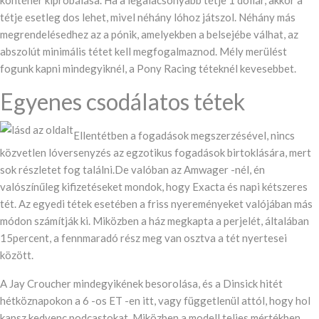
konténer kipróbálása. Ha a legalacsonyabb tétje 1 dollár, akkor a
tétje esetleg dos lehet, mivel néhány lóhoz játszol. Néhány más
megrendelésedhez az a pónik, amelyekben a belsejébe válhat, az
abszolút minimális tétet kell megfogalmaznod. Mély merülést
fogunk kapni mindegyiknél, a Pony Racing téteknél kevesebbet.
Egyenes csodálatos tétek
Ellentétben a fogadások megszerzésével, nincs
közvetlen lóversenyzés az egzotikus fogadások birtoklására, mert
sok részletet fog találni.De valóban az Amwager -nél, én
valószínűleg kifizetéseket mondok, hogy Exacta és napi kétszeres
tét. Az egyedi tétek esetében a friss nyereményeket valójában más
módon számítják ki. Miközben a ház megkapta a perjelét, általában
15percent, a fennmaradó rész meg van osztva a tét nyertesei
között.
A Jay Croucher mindegyikének besorolása, és a Dinsick hitét
hétköznapokon a 6 -os ET -en itt, vagy függetlenül attól, hogy hol
kapsz kedvenc podcastokat. Miközben a modell teljes mértékben