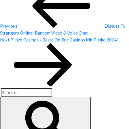
Previous
Discuss To
Strangers Online! Random Video & Voice Chat
Next
Next
Plinko Casinos » Beste On-line Casinos Mit Plinko 2024″
Post
Search
Search
for: