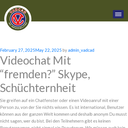
Posted
February 27, 2025
May 22, 2025
by
admin_vadcad
Videochat Mit
on
“fremden?” Skype,
Schüchternheit
Sie greifen auf ein Chatfenster oder einen Videoanruf mit einer
Person zu, von der Sie nichts wissen. Es ist international, Benutzer
können aus der ganzen Welt kommen und deshalb anonym Du musst
nicht sagen, wer du bist. Bei den Teilnehmern gibt es keinen
Benutzernamen, nicht einmal ein Pseudonym. Wir müssen auch kein